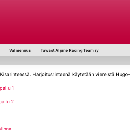
Valmennus
Tawast Alpine Racing Team ry
n Kisarinteessä. Harjoitusrinteenä käytetään viereistä Hugo-
pailu 1
pailu 2
linna