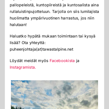
pallopeleistä, kuntopiireistä ja kuntosalista aina
rullaluistinpujotteluun. Tarjolla on siis lumilajista
huolimatta ympärivuotinen harrastus, jos niin
halutaan!
Haluatko hypätä mukaan toimintaan tai kysyä
lisää? Ota yhteyttä:
puheenjohtaja(at)tawastalpine.net
Löydät meidät myös
Facebookista
ja
Instagramista.