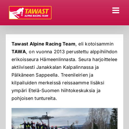
Skip
to
content
Tawast Alpine Racing Team
, eli kotoisammin
TAWA
, on vuonna 2013 perustettu alppihiihdon
erikoisseura Hämeenlinnasta. Seura harjoittelee
aktiivisesti Janakkalan Kalpalinnassa ja
Pälkäneen Sappeella. Treenileirien ja
kilpailuiden merkeissä reissaamme lisäksi
ympäri Etelä-Suomen hiihtokeskuksia ja
pohjoisen tuntureita.