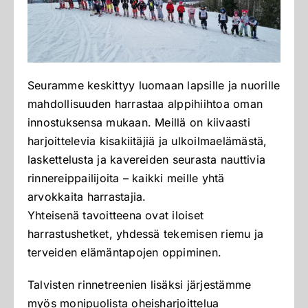
Seuramme keskittyy luomaan lapsille ja nuorille
mahdollisuuden harrastaa alppihiihtoa oman
innostuksensa mukaan. Meillä on kiivaasti
harjoittelevia kisakiitäjiä ja ulkoilmaelämästä,
laskettelusta ja kavereiden seurasta nauttivia
rinnereippailijoita – kaikki meille yhtä
arvokkaita harrastajia.
Yhteisenä tavoitteena ovat iloiset
harrastushetket, yhdessä tekemisen riemu ja
terveiden elämäntapojen oppiminen.
Talvisten rinnetreenien lisäksi järjestämme
myös monipuolista oheisharjoittelua