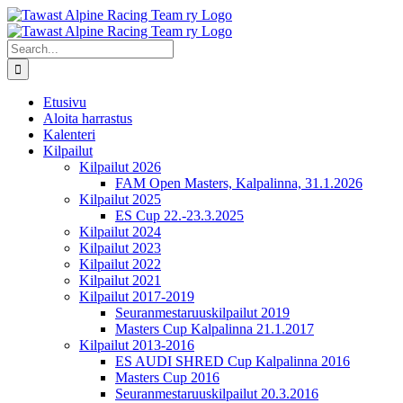
Skip
to
content
Search
for:
Etusivu
Aloita harrastus
Kalenteri
Kilpailut
Kilpailut 2026
FAM Open Masters, Kalpalinna, 31.1.2026
Kilpailut 2025
ES Cup 22.-23.3.2025
Kilpailut 2024
Kilpailut 2023
Kilpailut 2022
Kilpailut 2021
Kilpailut 2017-2019
Seuranmestaruuskilpailut 2019
Masters Cup Kalpalinna 21.1.2017
Kilpailut 2013-2016
ES AUDI SHRED Cup Kalpalinna 2016
Masters Cup 2016
Seuranmestaruuskilpailut 20.3.2016