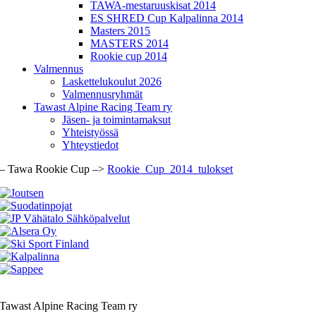
TAWA-mestaruuskisat 2014
ES SHRED Cup Kalpalinna 2014
Masters 2015
MASTERS 2014
Rookie cup 2014
Valmennus
Laskettelukoulut 2026
Valmennusryhmät
Tawast Alpine Racing Team ry
Jäsen- ja toimintamaksut
Yhteistyössä
Yhteystiedot
– Tawa Rookie Cup –>
Rookie_Cup_2014_tulokset
Tawast Alpine Racing Team ry